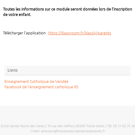
Toutes les informations sur ce module seront données lors de l’inscription
de votre enfant.
Télécharger l’application :
https://klassroom.fr/klassly/parents
Liens
Enseignement Catholique de Vendée
Facebook de l'enseignement catholique 85
Ecole Sainte Marie des Vents | 10 rue des néfliers 85590 Treize-Vents | Tél. 02 51 65 31 36
| Mail: direction@treizevents-stemariedesvents.fr